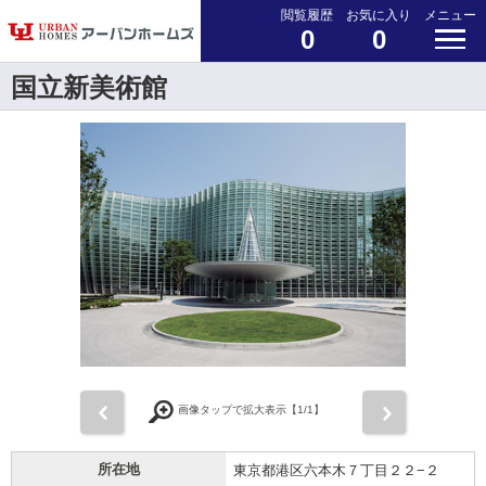
閲覧履歴
お気に入り
メニュー
0
0
国立新美術館
前
次
画像タップで拡大表示【
1
/1】
所在地
東京都港区六本木７丁目２２−２