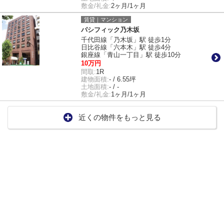
敷金/礼金:
2ヶ月/1ヶ月
賃貸｜マンション
パシフィック乃木坂
千代田線「乃木坂」駅 徒歩1分
日比谷線「六本木」駅 徒歩4分
銀座線「青山一丁目」駅 徒歩10分
10万円
間取:
1R
建物面積:
- / 6.55坪
土地面積:
- / -
敷金/礼金:
1ヶ月/1ヶ月
近くの物件をもっと見る