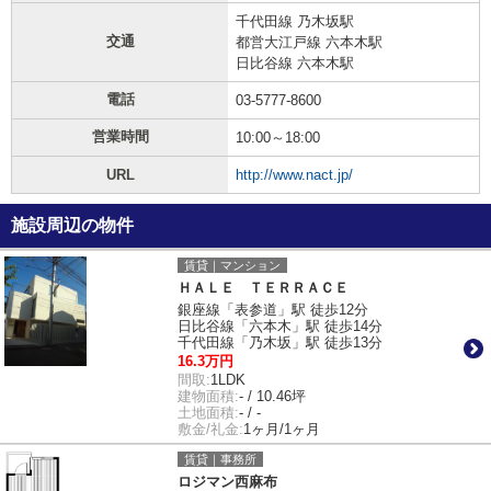
千代田線 乃木坂駅
交通
都営大江戸線 六本木駅
日比谷線 六本木駅
電話
03-5777-8600
営業時間
10:00～18:00
URL
http://www.nact.jp/
施設周辺の物件
賃貸｜マンション
ＨＡＬＥ ＴＥＲＲＡＣＥ
銀座線「表参道」駅 徒歩12分
日比谷線「六本木」駅 徒歩14分
千代田線「乃木坂」駅 徒歩13分
16.3万円
間取:
1LDK
建物面積:
- / 10.46坪
土地面積:
- / -
敷金/礼金:
1ヶ月/1ヶ月
賃貸｜事務所
ロジマン西麻布