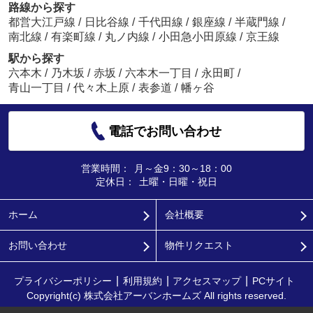
路線から探す
都営大江戸線
/
日比谷線
/
千代田線
/
銀座線
/
半蔵門線
/
南北線
/
有楽町線
/
丸ノ内線
/
小田急小田原線
/
京王線
駅から探す
六本木
/
乃木坂
/
赤坂
/
六本木一丁目
/
永田町
/
青山一丁目
/
代々木上原
/
表参道
/
幡ヶ谷
電話でお問い合わせ
営業時間：
月～金9：30～18：00
定休日：
土曜・日曜・祝日
ホーム
会社概要
お問い合わせ
物件リクエスト
プライバシーポリシー
利用規約
アクセスマップ
PCサイト
Copyright(c) 株式会社アーバンホームズ All rights reserved.