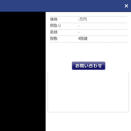
価格
-万円
間取り
-
面積
-
階数
4階建