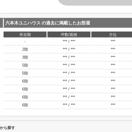
六本木ユニハウス
の過去に掲載したお部屋
所在階
坪数/面積
方位
-
*** / ***
***
2階
*** / ***
***
3階
*** / ***
***
5階
*** / ***
***
5階
*** / ***
***
6階
*** / ***
***
6階
*** / ***
***
6階
*** / ***
***
6階
*** / ***
***
から探す