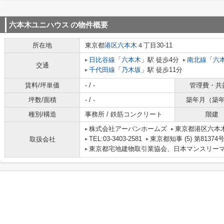
六本木ユニハウス
の物件概要
所在地
東京都
港区
六本木
４丁目30-11
日比谷線
「
六本木
」駅 徒歩4分
南北線
「
六
交通
千代田線
「
乃木坂
」駅 徒歩11分
賃料/坪単価
- / -
管理費・共
坪数/面積
- / -
築年月（築
種別/構造
事務所 / 鉄筋コンクリート
階建
株式会社アーバンホームズ
東京都港区六本木
TEL:03-3403-2581
東京都知事 (5) 第81374
取扱会社
東京都宅地建物取引業協会、日本マンスリー