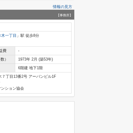
情報の見方
【事務所】
本木一丁目
」駅 徒歩8分
益費
-
年数）
1973年 2月 (築53年)
6階建 地下1階
７丁目13番2号 アーバンビル1F
号
マンション協会