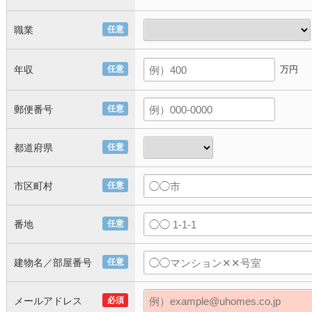
職業
任意
年収
任意
万円
郵便番号
任意
都道府県
任意
市区町村
任意
番地
任意
建物名／部屋番号
任意
メールアドレス
必須