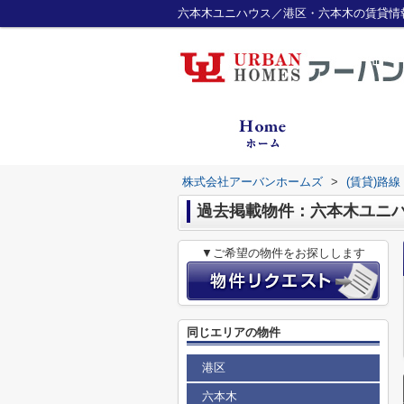
六本木ユニハウス／港区・六本木の賃貸情
株式会社アーバンホームズ
>
(賃貸)路
過去掲載物件：六本木ユニ
▼ご希望の物件をお探しします
同じエリアの物件
港区
六本木