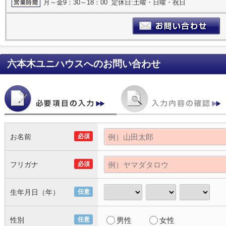
月～金9：30～18：00 定休日:土曜・日曜・祝日
六本木ユニハウス
へのお問い合わせ
お名前
必須
フリガナ
必須
生年月日（年）
任意
性別
任意
男性
女性