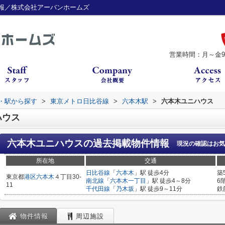
報／株式会社アーバンホームズ
営業時間：月～金9：
線・駅から探す
>
東京メトロ日比谷線
>
六本木駅
>
六本木ユニハウス
ハウス
六本木ユニハウス
の過去掲載物件情報
現況の確認はお気
所在地
交通
日比谷線
「
六本木
」駅 徒歩4分
築
東京都
港区
六本木
４丁目30-
南北線
「
六本木一丁目
」駅 徒歩4～8分
6
11
千代田線
「
乃木坂
」駅 徒歩9～11分
鉄
物件情報
周辺施設