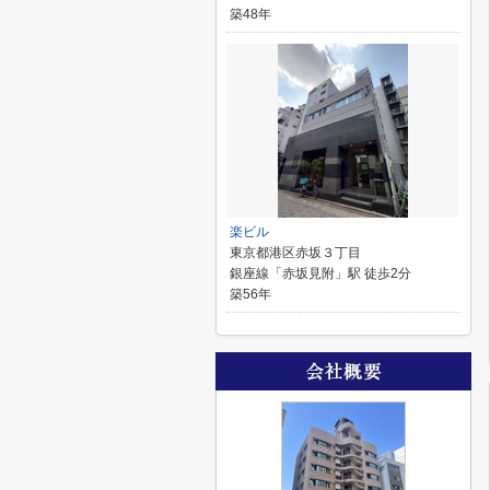
築48年
楽ビル
東京都港区赤坂３丁目
銀座線「赤坂見附」駅 徒歩2分
築56年