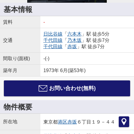
基本情報
賃料
-
日比谷線
「
六本木
」駅 徒歩5分
交通
千代田線
「
乃木坂
」駅 徒歩7分
千代田線
「
赤坂
」駅 徒歩7分
間取り(面積)
-(-)
築年月
1973年 6月(築53年)
お問い合わせ(無料)
物件概要
所在地
東京都
港区
赤坂
６丁目１９－４４