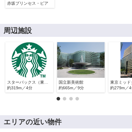
赤坂プリンセス・ピア
周辺施設
スターバックス（東京ミッドタウン）
国立新美術館
東京ミッド
約319m／4分
約665m／9分
約279m／
エリアの近い物件