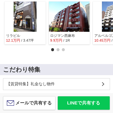
リラビル
ロジマン西麻布
アルベルゴ
12.1
万
円
/ 3.47坪
9.9
万
円
/ 1R
10.45
万
円
こだわり特集
【賃貸特集】礼金なし物件
メールで共有する
LINEで共有する