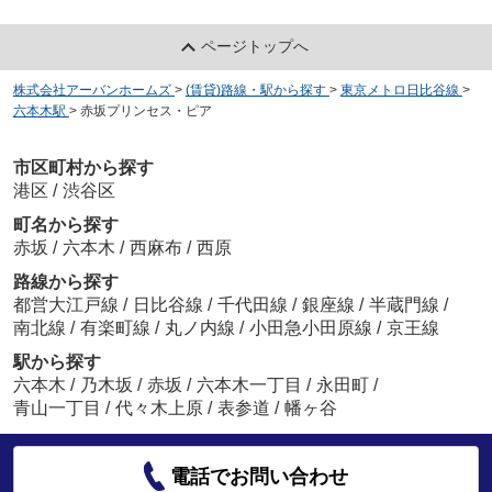
ページトップへ
株式会社アーバンホームズ
>
(賃貸)路線・駅から探す
>
東京メトロ日比谷線
>
六本木駅
>
赤坂プリンセス・ピア
市区町村から探す
港区
/
渋谷区
町名から探す
赤坂
/
六本木
/
西麻布
/
西原
路線から探す
都営大江戸線
/
日比谷線
/
千代田線
/
銀座線
/
半蔵門線
/
南北線
/
有楽町線
/
丸ノ内線
/
小田急小田原線
/
京王線
駅から探す
六本木
/
乃木坂
/
赤坂
/
六本木一丁目
/
永田町
/
青山一丁目
/
代々木上原
/
表参道
/
幡ヶ谷
電話でお問い合わせ