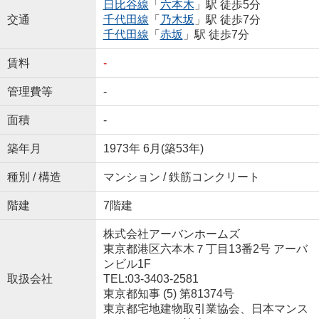
日比谷線
「
六本木
」駅 徒歩5分
交通
千代田線
「
乃木坂
」駅 徒歩7分
千代田線
「
赤坂
」駅 徒歩7分
賃料
-
管理費等
-
面積
-
築年月
1973年 6月(築53年)
種別 / 構造
マンション / 鉄筋コンクリート
階建
7階建
株式会社アーバンホームズ
東京都港区六本木７丁目13番2号 アーバ
ンビル1F
取扱会社
TEL:03-3403-2581
東京都知事 (5) 第81374号
東京都宅地建物取引業協会、日本マンス