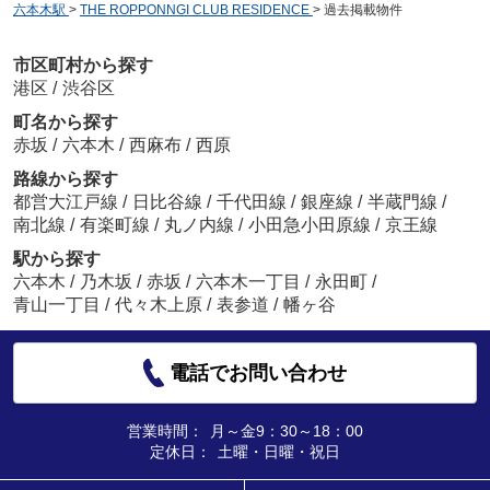
六本木駅
>
THE ROPPONNGI CLUB RESIDENCE
>
過去掲載物件
市区町村から探す
港区
/
渋谷区
町名から探す
赤坂
/
六本木
/
西麻布
/
西原
路線から探す
都営大江戸線
/
日比谷線
/
千代田線
/
銀座線
/
半蔵門線
/
南北線
/
有楽町線
/
丸ノ内線
/
小田急小田原線
/
京王線
駅から探す
六本木
/
乃木坂
/
赤坂
/
六本木一丁目
/
永田町
/
青山一丁目
/
代々木上原
/
表参道
/
幡ヶ谷
電話でお問い合わせ
営業時間：
月～金9：30～18：00
定休日：
土曜・日曜・祝日