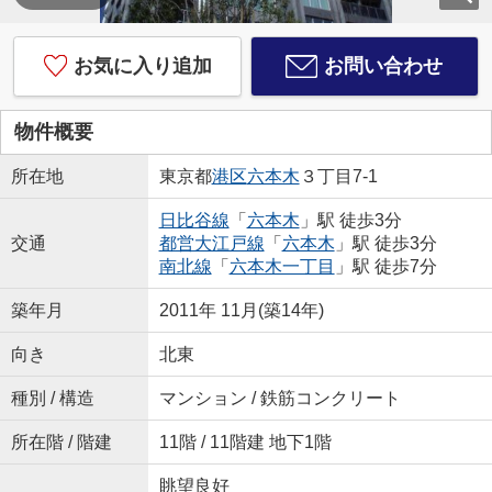
お気に入り追加
お問い合わせ
物件概要
所在地
東京都
港区
六本木
３丁目7-1
日比谷線
「
六本木
」駅 徒歩3分
交通
都営大江戸線
「
六本木
」駅 徒歩3分
南北線
「
六本木一丁目
」駅 徒歩7分
築年月
2011年 11月(築14年)
向き
北東
種別 / 構造
マンション / 鉄筋コンクリート
所在階 / 階建
11階 / 11階建 地下1階
眺望良好