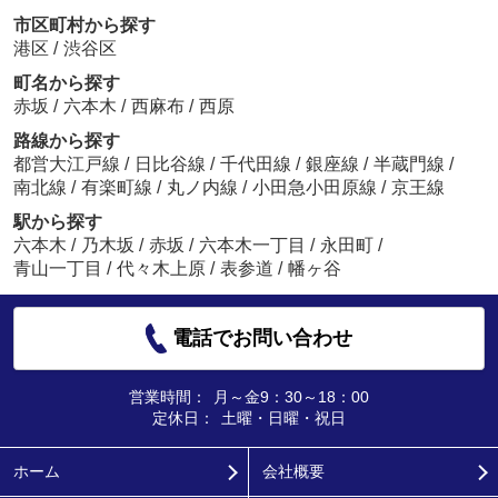
市区町村から探す
港区
/
渋谷区
町名から探す
赤坂
/
六本木
/
西麻布
/
西原
路線から探す
都営大江戸線
/
日比谷線
/
千代田線
/
銀座線
/
半蔵門線
/
南北線
/
有楽町線
/
丸ノ内線
/
小田急小田原線
/
京王線
駅から探す
六本木
/
乃木坂
/
赤坂
/
六本木一丁目
/
永田町
/
青山一丁目
/
代々木上原
/
表参道
/
幡ヶ谷
電話でお問い合わせ
営業時間：
月～金9：30～18：00
定休日：
土曜・日曜・祝日
ホーム
会社概要