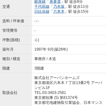
銀座線
「
表参道
」駅 徒歩8分
交通
千代田線
「
乃木坂
」駅 徒歩11分
日比谷線
「
六本木
」駅 徒歩15分
賃料 / 坪単価
-
/ -
管理費等
-
坪数(面積)
-(-)
築年月
1997年 9月(築28年)
種別 / 構造
事務所 / 木造
階建
3階建
株式会社アーバンホームズ
東京都港区六本木７丁目13番2号 アーバ
ンビル1F
取扱会社
TEL:03-3403-2581
東京都知事 (5) 第81374号
東京都宅地建物取引業協会、日本マンス