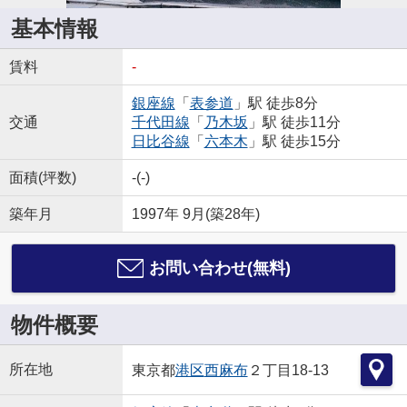
基本情報
賃料
-
銀座線
「
表参道
」駅 徒歩8分
交通
千代田線
「
乃木坂
」駅 徒歩11分
日比谷線
「
六本木
」駅 徒歩15分
面積(坪数)
-(-)
築年月
1997年 9月(築28年)
お問い合わせ(無料)
物件概要
所在地
東京都
港区
西麻布
２丁目18-13