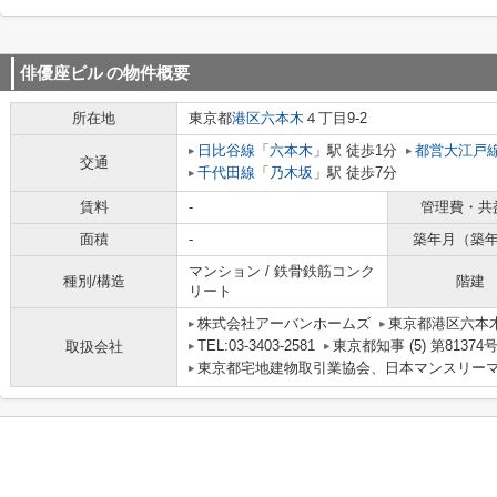
俳優座ビル
の物件概要
所在地
東京都
港区
六本木
４丁目9-2
日比谷線
「
六本木
」駅 徒歩1分
都営大江戸
交通
千代田線
「
乃木坂
」駅 徒歩7分
賃料
-
管理費・共
面積
-
築年月（築
マンション / 鉄骨鉄筋コンク
種別/構造
階建
リート
株式会社アーバンホームズ
東京都港区六本木
TEL:03-3403-2581
東京都知事 (5) 第81374
取扱会社
東京都宅地建物取引業協会、日本マンスリー