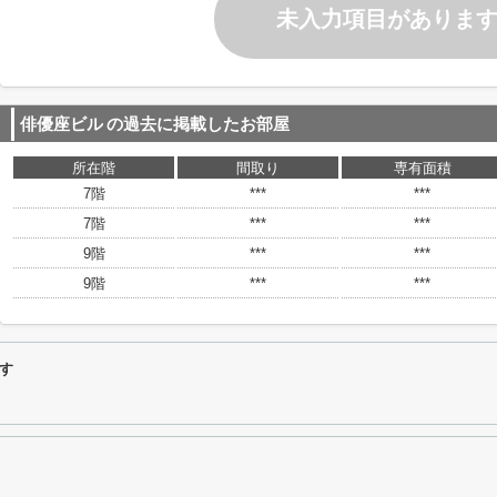
未入力項目がありま
俳優座ビル
の過去に掲載したお部屋
所在階
間取り
専有面積
7階
***
***
7階
***
***
9階
***
***
9階
***
***
す