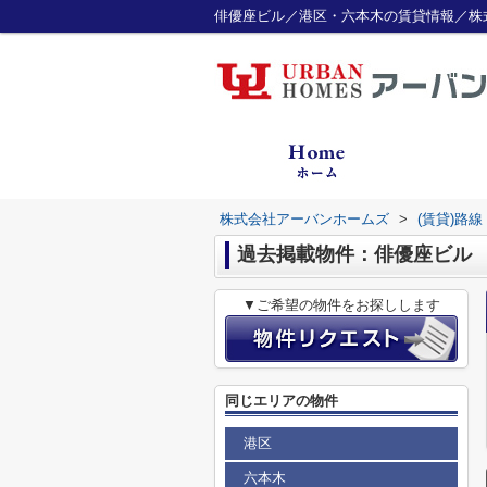
俳優座ビル／港区・六本木の賃貸情報／株
株式会社アーバンホームズ
>
(賃貸)路
過去掲載物件：俳優座ビル
▼ご希望の物件をお探しします
同じエリアの物件
港区
六本木