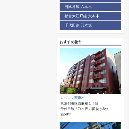
日比谷線 六本木
都営大江戸線 六本木
千代田線 乃木坂
おすすめ物件
ロジマン西麻布
東京都港区西麻布１丁目
千代田線「乃木坂」駅 徒歩6分
築50年