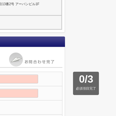
13番2号 アーバンビル1F
0
/
3
必須項目完了