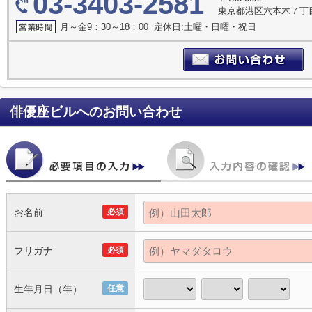
03-3403-2581
東京都港区六本木７丁目
月～金9：30～18：00 定休日:土曜・日曜・祝日
俳優座ビル
へのお問い合わせ
お名前
必須
フリガナ
必須
生年月日（年）
任意