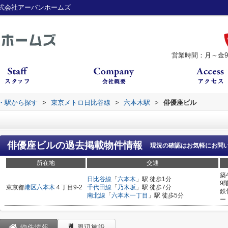
式会社アーバンホームズ
営業時間：月～金9：
線・駅から探す
>
東京メトロ日比谷線
>
六本木駅
>
俳優座ビル
俳優座ビル
の過去掲載物件情報
現況の確認はお気軽にお問
所在地
交通
築
日比谷線
「
六本木
」駅 徒歩1分
9
東京都
港区
六本木
４丁目9-2
千代田線
「
乃木坂
」駅 徒歩7分
鉄
南北線
「
六本木一丁目
」駅 徒歩5分
ー
物件情報
周辺施設