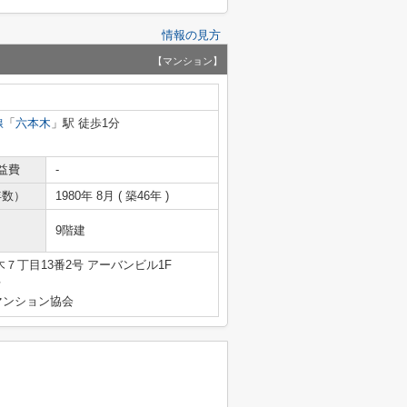
情報の見方
【マンション】
線
「
六本木
」駅 徒歩1分
益費
-
年数）
1980年 8月 ( 築46年 )
9階建
７丁目13番2号 アーバンビル1F
号
マンション協会