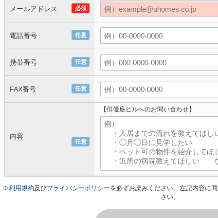
メールアドレス
必須
電話番号
任意
携帯番号
任意
FAX番号
任意
【俳優座ビルへのお問い合わせ】
内容
任意
※
利用規約
及び
プライバシーポリシー
を必ずお読みください。左記内容に同
さい。