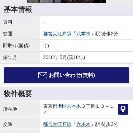
基本情報
賃料
-
交通
都営大江戸線
「
六本木
」駅 徒歩2分
間取り(面積)
-(-)
築年月
2016年 5月(築10年)
お問い合わせ(無料)
物件概要
東京都
港区
六本木
３丁目１３－１
所在地
４
交通
都営大江戸線
「
六本木
」駅 徒歩2分