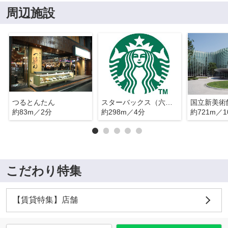
周辺施設
つるとんたん
スターバックス（六本木７丁目）
国立新美術
約83m／2分
約298m／4分
約721m／1
こだわり特集
【賃貸特集】店舗