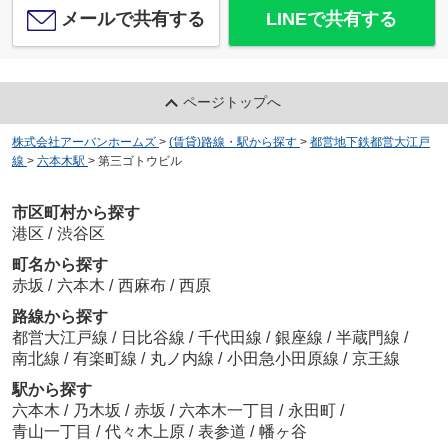
メールで共有する
LINEで共有する
ページトップへ
株式会社アーバンホームズ
>
(賃貸)路線・駅から探す
>
都営地下鉄都営大江戸
線
>
六本木駅
>
第三ゴトウビル
市区町村から探す
港区
/
渋谷区
町名から探す
赤坂
/
六本木
/
西麻布
/
西原
路線から探す
都営大江戸線
/
日比谷線
/
千代田線
/
銀座線
/
半蔵門線
/
南北線
/
有楽町線
/
丸ノ内線
/
小田急小田原線
/
京王線
駅から探す
六本木
/
乃木坂
/
赤坂
/
六本木一丁目
/
永田町
/
青山一丁目
/
代々木上原
/
表参道
/
幡ヶ谷