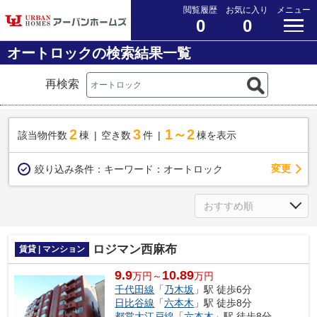
閲覧履歴
お気に入り
メニュー
0
0
オートロックの検索結果一覧
再検索
2
3
1～2
該当物件数
棟
空き数
件
棟を表示
変更
絞り込み条件：
キーワード：オートロック
ロジマン西麻布
賃貸 | マンション
9.9
10.89
万円～
万円
千代田線
「
乃木坂
」駅 徒歩6分
日比谷線
「
六本木
」駅 徒歩8分
都営大江戸線
「
六本木
」駅 徒歩8分