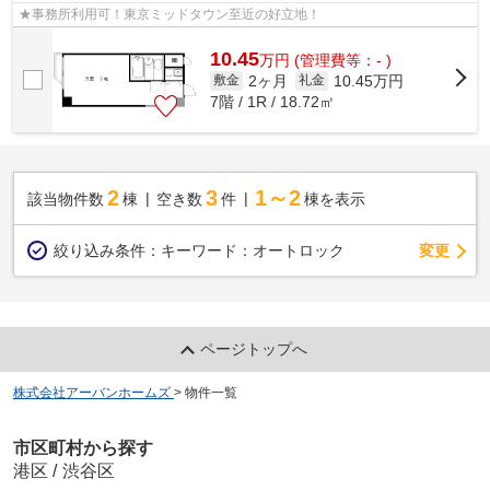
★事務所利用可！東京ミッドタウン至近の好立地！
10.45
万
円
(管理費等：- )
2ヶ月
10.45万円
敷金
礼金
7階 / 1R / 18.72㎡
2
3
1～2
該当物件数
棟
空き数
件
棟を表示
変更
絞り込み条件：
キーワード：オートロック
ページトップへ
株式会社アーバンホームズ
>
物件一覧
市区町村から探す
港区
/
渋谷区