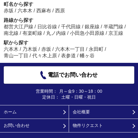
町名から探す
赤坂
/
六本木
/
西麻布
/
西原
路線から探す
都営大江戸線
/
日比谷線
/
千代田線
/
銀座線
/
半蔵門線
/
南北線
/
有楽町線
/
丸ノ内線
/
小田急小田原線
/
京王線
駅から探す
六本木
/
乃木坂
/
赤坂
/
六本木一丁目
/
永田町
/
青山一丁目
/
代々木上原
/
表参道
/
幡ヶ谷
電話でお問い合わせ
営業時間：
月～金9：30～18：00
定休日：
土曜・日曜・祝日
ホーム
会社概要
お問い合わせ
物件リクエスト