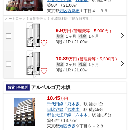
築50年 / 21.00㎡
東京都
港区
西麻布
１丁目４－３６
オートロック！日勤管理人！ 他路線利用可能な好立地！
9.9
万
円
(管理費等：5,000円 )
1ヶ月
1ヶ月
敷金
礼金
3階 / 1R / 21.00㎡
10.89
万
円
(管理費等：5,500円 )
2ヶ月
1ヶ月
敷金
礼金
3階 / 1R / 21.00㎡
アルベルゴ乃木坂
賃貸 | 事務所
10.45
万円
千代田線
「
乃木坂
」駅 徒歩1分
日比谷線
「
六本木
」駅 徒歩5分
都営大江戸線
「
六本木
」駅 徒歩5分
築48年 / 18.72㎡
東京都
港区
赤坂
９丁目６－２８