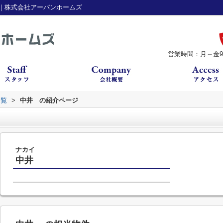
｜株式会社アーバンホームズ
営業時間：月～金9：
一覧
>
中井 の紹介ページ
ナカイ
中井