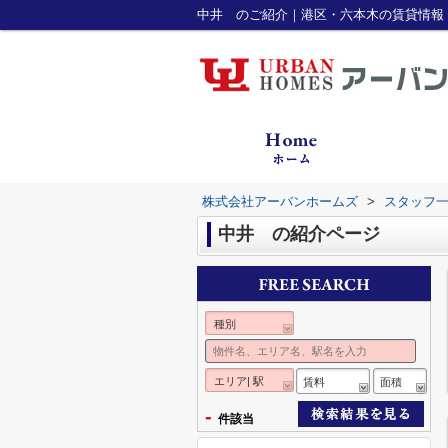
中井 のご紹介｜港区・六本木の賃貸情報
株式会社アーバンホームズ
>
スタッフ
中井 の紹介ページ
種別
エリア| 駅
賃料
面積
-
件該当