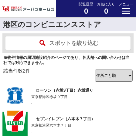
閲覧履歴
お気に入り
メニュー
0
0
港区のコンビニエンスストア
スポットを絞り込む
※物件情報の周辺施設紹介のページであり、各店舗への問い合わせは当
社では対応できません。
該当件数
2
件
ローソン（赤坂9丁目）赤坂通り
東京都港区赤坂９丁目
-
セブンイレブン（六本木７丁目）
東京都港区六本木７丁目
-