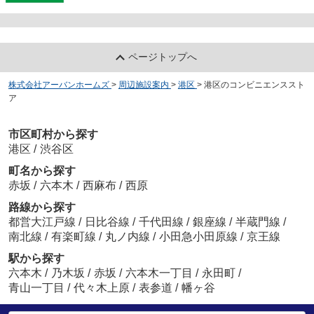
ページトップへ
株式会社アーバンホームズ
>
周辺施設案内
>
港区
>
港区のコンビニエンススト
ア
市区町村から探す
港区
/
渋谷区
町名から探す
赤坂
/
六本木
/
西麻布
/
西原
路線から探す
都営大江戸線
/
日比谷線
/
千代田線
/
銀座線
/
半蔵門線
/
南北線
/
有楽町線
/
丸ノ内線
/
小田急小田原線
/
京王線
駅から探す
六本木
/
乃木坂
/
赤坂
/
六本木一丁目
/
永田町
/
青山一丁目
/
代々木上原
/
表参道
/
幡ヶ谷