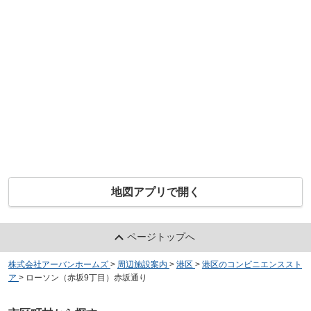
地図アプリで開く
ページトップへ
株式会社アーバンホームズ
>
周辺施設案内
>
港区
>
港区のコンビニエンススト
ア
>
ローソン（赤坂9丁目）赤坂通り