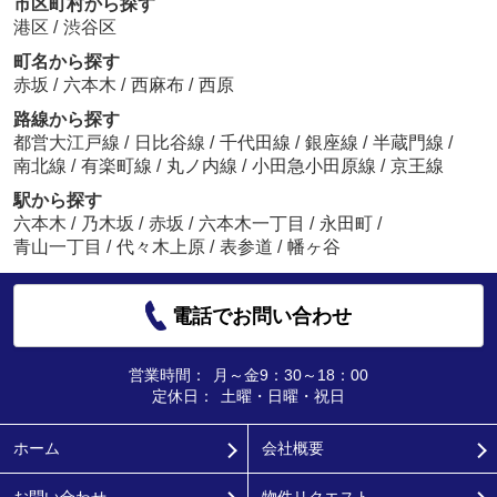
市区町村から探す
港区
/
渋谷区
町名から探す
赤坂
/
六本木
/
西麻布
/
西原
路線から探す
都営大江戸線
/
日比谷線
/
千代田線
/
銀座線
/
半蔵門線
/
南北線
/
有楽町線
/
丸ノ内線
/
小田急小田原線
/
京王線
駅から探す
六本木
/
乃木坂
/
赤坂
/
六本木一丁目
/
永田町
/
青山一丁目
/
代々木上原
/
表参道
/
幡ヶ谷
電話でお問い合わせ
営業時間：
月～金9：30～18：00
定休日：
土曜・日曜・祝日
ホーム
会社概要