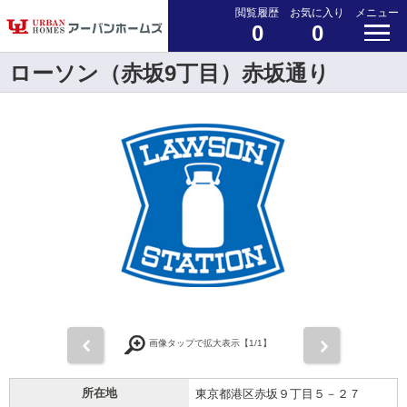
閲覧履歴
お気に入り
メニュー
0
0
ローソン（赤坂9丁目）赤坂通り
前
次
画像タップで拡大表示【
1
/1】
所在地
東京都港区赤坂９丁目５－２７