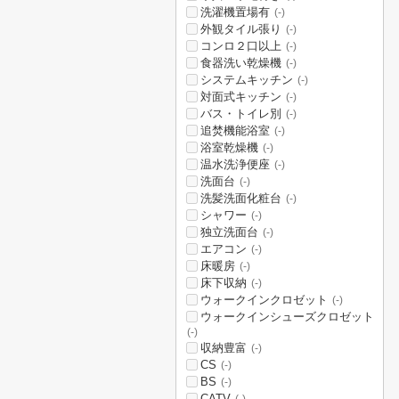
洗濯機置場有
(-)
外観タイル張り
(-)
コンロ２口以上
(-)
食器洗い乾燥機
(-)
システムキッチン
(-)
対面式キッチン
(-)
バス・トイレ別
(-)
追焚機能浴室
(-)
浴室乾燥機
(-)
温水洗浄便座
(-)
洗面台
(-)
洗髪洗面化粧台
(-)
シャワー
(-)
独立洗面台
(-)
エアコン
(-)
床暖房
(-)
床下収納
(-)
ウォークインクロゼット
(-)
ウォークインシューズクロゼット
(-)
収納豊富
(-)
CS
(-)
BS
(-)
CATV