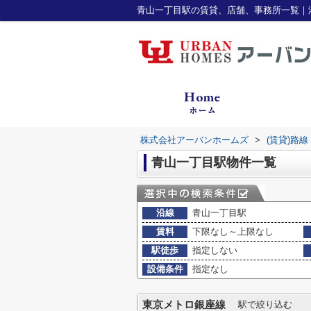
青山一丁目駅の賃貸、店舗、事務所一覧｜
株式会社アーバンホームズ
>
(賃貸)路
青山一丁目駅物件一覧
沿線
青山一丁目駅
賃料
下限なし～上限なし
駅徒歩
指定しない
設備条件
指定なし
東京メトロ銀座線
駅で絞り込む