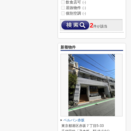
飲食店可
(-)
居抜物件
(-)
個別空調
(-)
2
件が該当
新着物件
ベルバン赤坂
東京都港区赤坂７丁目5-33