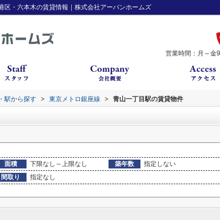
港区・六本木の賃貸情報｜株式会社アーバンホームズ
営業時間：月～金9：
線・駅から探す
>
東京メトロ銀座線
>
青山一丁目駅の賃貸物件
面積
下限なし～上限なし
築年数
指定しない
間取り
指定なし