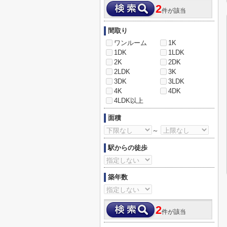
2
件が該当
間取り
ワンルーム
1K
1DK
1LDK
2K
2DK
2LDK
3K
3DK
3LDK
4K
4DK
4LDK以上
面積
～
駅からの徒歩
築年数
2
件が該当