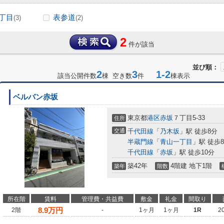
丁目
表参道
(3)
(2)
2
件が該当
並び順：
2
3
1-2
該当公開件数
棟 空き数
件
棟表示
ベルバン赤坂
東京都
港区
赤坂
７丁目5-33
住所
交通
千代田線
「
乃木坂
」駅 徒歩8分
半蔵門線
「
青山一丁目
」駅 徒歩
千代田線
「
赤坂
」駅 徒歩10分
築42年
4階建 地下1階
築年
階数
所在階
賃料
管理費・共益費
敷金
礼金
間取り
8.9
万円
2階
-
1ヶ月
1ヶ月
1R
2