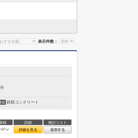
表示件数：
8分
鉄筋コンクリート
構造
面積
詳細
検討リスト
0.97㎡
詳細を見る
追加する