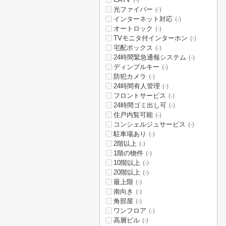
(-)
光ファイバー
(-)
インターネット対応
(-)
オートロック
(-)
TVモニタ付インターホン
(-)
宅配ボックス
(-)
24時間緊急通報システム
(-)
ディンプルキー
(-)
防犯カメラ
(-)
24時間有人管理
(-)
フロントサービス
(-)
24時間ゴミ出し可
(-)
住戸内覧可能
(-)
コンシェルジュサービス
(-)
駐車場あり
(-)
2階以上
(-)
1階の物件
(-)
10階以上
(-)
20階以上
(-)
最上階
(-)
南向き
(-)
角部屋
(-)
ワンフロア
(-)
高層ビル
(-)