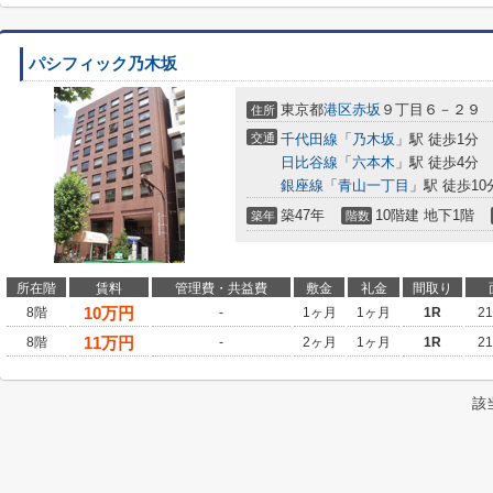
パシフィック乃木坂
東京都
港区
赤坂
９丁目６－２９
住所
交通
千代田線
「
乃木坂
」駅 徒歩1分
日比谷線
「
六本木
」駅 徒歩4分
銀座線
「
青山一丁目
」駅 徒歩10
築47年
10階建 地下1階
築年
階数
所在階
賃料
管理費・共益費
敷金
礼金
間取り
10
万円
8階
-
1ヶ月
1ヶ月
1R
2
11
万円
8階
-
2ヶ月
1ヶ月
1R
2
該