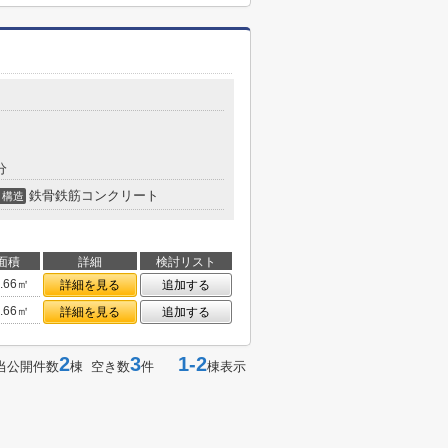
分
鉄骨鉄筋コンクリート
構造
面積
詳細
検討リスト
1.66㎡
詳細を見る
追加する
1.66㎡
詳細を見る
追加する
2
3
1-2
当公開件数
棟 空き数
件
棟表示