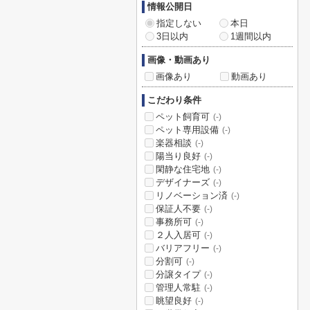
情報公開日
指定しない
本日
3日以内
1週間以内
画像・動画あり
画像あり
動画あり
こだわり条件
ペット飼育可
(-)
ペット専用設備
(-)
楽器相談
(-)
陽当り良好
(-)
閑静な住宅地
(-)
デザイナーズ
(-)
リノベーション済
(-)
保証人不要
(-)
事務所可
(-)
２人入居可
(-)
バリアフリー
(-)
分割可
(-)
分譲タイプ
(-)
管理人常駐
(-)
眺望良好
(-)