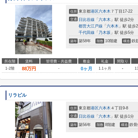
東京都
港区
六本木
７丁目17-22
住所
交通
日比谷線
「
六本木
」駅 徒歩2分
都営大江戸線
「
六本木
」駅 徒歩
千代田線
「
乃木坂
」駅 徒歩5分
築58年
10階建
鉄
築年
階数
構造
所在階
賃料
管理費・共益費
敷金
礼金
間取り
88
万円
0ヶ月
1-2階
-
1.1ヶ月
-
1
リラビル
東京都
港区
六本木
４丁目9-8
住所
交通
日比谷線
「
六本木
」駅 徒歩1分
築56年
8階建
鉄骨
築年
階数
構造