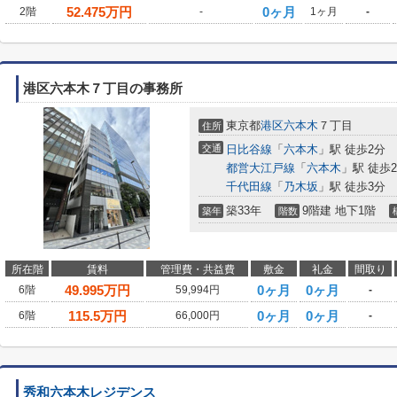
52.475
万円
0ヶ月
2階
-
1ヶ月
-
港区六本木７丁目の事務所
東京都
港区
六本木
７丁目
住所
交通
日比谷線
「
六本木
」駅 徒歩2分
都営大江戸線
「
六本木
」駅 徒歩
千代田線
「
乃木坂
」駅 徒歩3分
築33年
9階建 地下1階
築年
階数
所在階
賃料
管理費・共益費
敷金
礼金
間取り
49.995
万円
0ヶ月
0ヶ月
6階
59,994円
-
115.5
万円
0ヶ月
0ヶ月
6階
66,000円
-
秀和六本木レジデンス