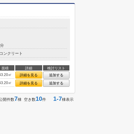
5分
コンクリート
面積
詳細
検討リスト
43.20㎡
詳細を見る
追加する
43.20㎡
詳細を見る
追加する
7
10
1-7
公開件数
棟 空き数
件
棟表示