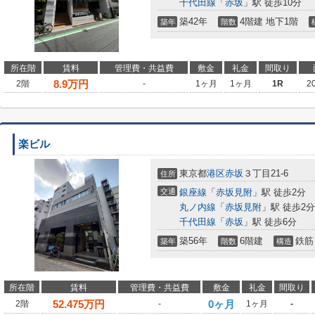
千代田線
「
赤坂
」駅 徒歩10分
築42年
4階建 地下1階
築年
階数
所在階
賃料
管理費・共益費
敷金
礼金
間取り
8.9
万円
2階
-
1ヶ月
1ヶ月
1R
2
楽ビル
東京都
港区
赤坂
３丁目21-6
住所
交通
銀座線
「
赤坂見附
」駅 徒歩2分
丸ノ内線
「
赤坂見附
」駅 徒歩2分
千代田線
「
赤坂
」駅 徒歩6分
築56年
6階建
鉄筋
築年
階数
構造
所在階
賃料
管理費・共益費
敷金
礼金
間取り
52.475
万円
0ヶ月
2階
-
1ヶ月
-