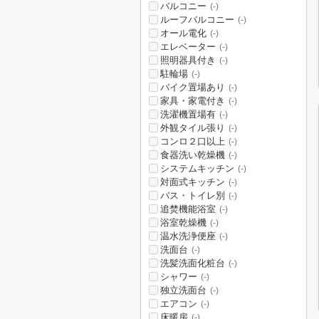
バルコニー
(-)
ルーフバルコニー
(-)
オール電化
(-)
エレベーター
(-)
照明器具付き
(-)
駐輪場
(-)
バイク置場あり
(-)
家具・家電付き
(-)
洗濯機置場有
(-)
外観タイル張り
(-)
コンロ２口以上
(-)
食器洗い乾燥機
(-)
システムキッチン
(-)
対面式キッチン
(-)
バス・トイレ別
(-)
追焚機能浴室
(-)
浴室乾燥機
(-)
温水洗浄便座
(-)
洗面台
(-)
洗髪洗面化粧台
(-)
シャワー
(-)
独立洗面台
(-)
エアコン
(-)
床暖房
(-)