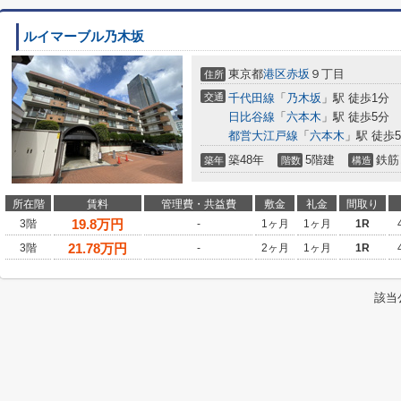
ルイマーブル乃木坂
東京都
港区
赤坂
９丁目
住所
交通
千代田線
「
乃木坂
」駅 徒歩1分
日比谷線
「
六本木
」駅 徒歩5分
都営大江戸線
「
六本木
」駅 徒歩
築48年
5階建
鉄筋
築年
階数
構造
所在階
賃料
管理費・共益費
敷金
礼金
間取り
19.8
万円
3階
-
1ヶ月
1ヶ月
1R
21.78
万円
3階
-
2ヶ月
1ヶ月
1R
該当