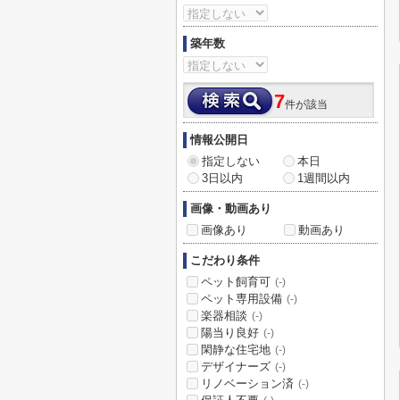
築年数
7
件が該当
情報公開日
指定しない
本日
3日以内
1週間以内
画像・動画あり
画像あり
動画あり
こだわり条件
ペット飼育可
(-)
ペット専用設備
(-)
楽器相談
(-)
陽当り良好
(-)
閑静な住宅地
(-)
デザイナーズ
(-)
リノベーション済
(-)