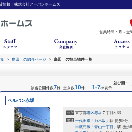
貸情報｜株式会社アーバンホームズ
営業時間：月～金9：
一覧
>
島田 の紹介ページ
>
島田 の担当物件一覧
並び順：
7
10
1-7
該当公開件数
棟 空き数
件
棟表示
ベルバン赤坂
東京都
港区
赤坂
７丁目5-33
住所
交通
千代田線
「
乃木坂
」駅 徒歩8分
半蔵門線
「
青山一丁目
」駅 徒歩