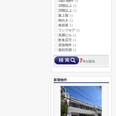
1階の物件
(-)
10階以上
(-)
20階以上
(-)
最上階
(-)
南向き
(-)
角部屋
(-)
ワンフロア
(-)
高層ビル
(-)
飲食店可
(-)
居抜物件
(-)
個別空調
(-)
7
件が該当
新着物件