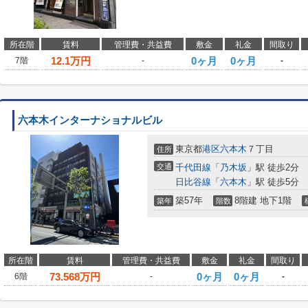
所在階
賃料
管理費・共益費
敷金
礼金
間取り
12.1
万円
0ヶ月
0ヶ月
7階
-
-
六本木インターナショナルビル
東京都
港区
六本木
７丁目
住所
交通
千代田線
「
乃木坂
」駅 徒歩2分
日比谷線
「
六本木
」駅 徒歩5分
築57年
8階建 地下1階
築年
階数
所在階
賃料
管理費・共益費
敷金
礼金
間取り
73.568
万円
0ヶ月
0ヶ月
6階
-
-