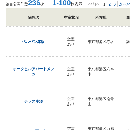
236
1-100
該当公開件数
棟
棟表示
<<前へ
1
2
3
次へ>
物件名
空室状況
所在地
築
空室
ベルバン赤坂
東京都港区赤坂
築
あり
オークヒルアパートメン
空室
東京都港区六本
-
ツ
あり
木
空室
東京都港区南青
テラス小澤
-
あり
山
空室
東京都港区西麻