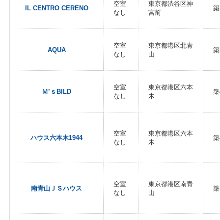
空室
東京都渋谷区神
IL CENTRO CERENO
築
なし
宮前
空室
東京都港区北青
AQUA
築
なし
山
空室
東京都港区六本
Ｍ’ｓBILD
築
なし
木
空室
東京都港区六本
ハウス六本木1944
築
なし
木
空室
東京都港区南青
南青山ＪＳハウス
築
なし
山