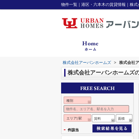
物件一覧｜港区・六本木の賃貸情報｜株式
株式会社アーバンホームズ
>
株式会社
株式会社アーバンホームズ
種別
エリア| 駅
賃料
面積
-
件該当