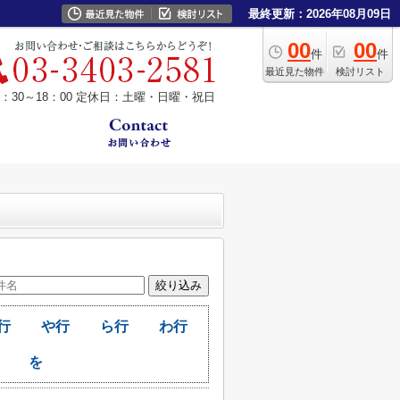
最終更新：2026年08月09日
00
00
件
件
最近見た物件
検討リスト
30～18：00
定休日：土曜・日曜・祝日
行
や行
ら行
わ行
を