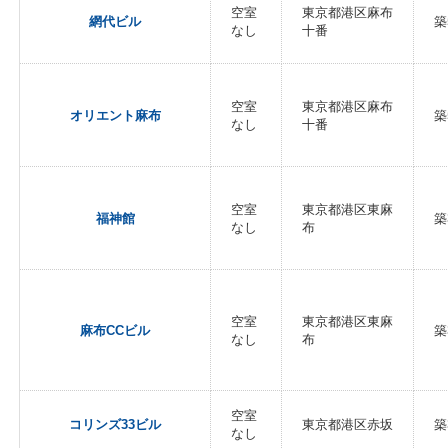
空室
東京都港区麻布
網代ビル
築
なし
十番
空室
東京都港区麻布
オリエント麻布
築
なし
十番
空室
東京都港区東麻
福神館
築
なし
布
空室
東京都港区東麻
麻布CCビル
築
なし
布
空室
コリンズ33ビル
東京都港区赤坂
築
なし